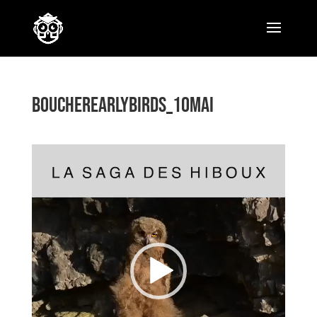
boucherearlybirds_10mai
Lecteur
vidéo