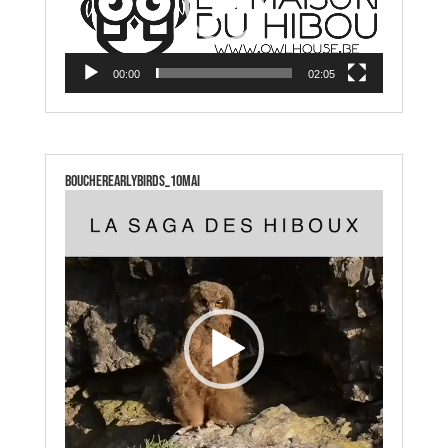
00:00
02:05
boucherearlybirds_10mai
Lecteur
vidéo