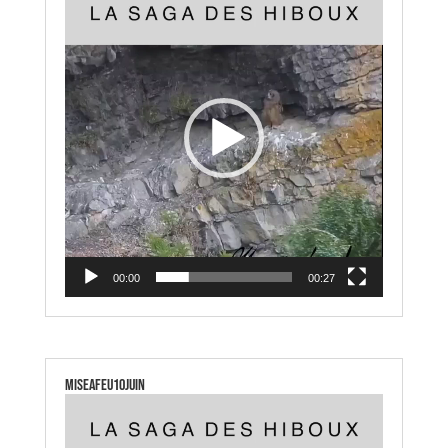
vidéo
00:00
00:27
miseafeu10juin
Lecteur
vidéo