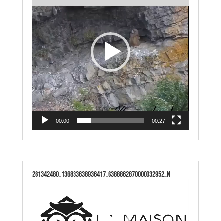
00:00
00:27
281342480_136833638936417_6388862870000032952_n
Lecteur
vidéo