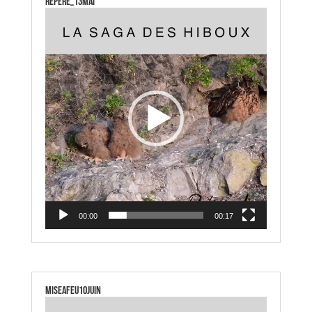
repere_13mai
Lecteur
vidéo
00:00
00:17
miseafeu10juin
Lecteur