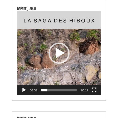
repere_13mai
Lecteur
vidéo
00:00
00:17