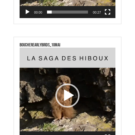
00:00
00:27
boucherearlybirds_10mai
Lecteur
vidéo