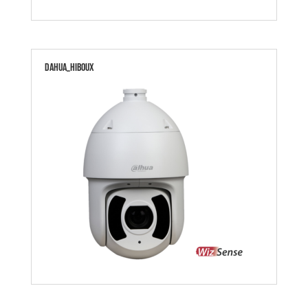
dahua_hiboux